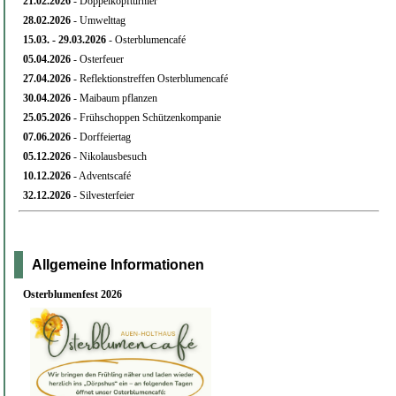
21.02.
2026
- Doppelkopfturnier
28.02.
2026
- Umwelttag
15.03. - 29
.03.2026
- Osterblumencafé
05.04.
2026
- Osterfeuer
27.04.
2026
- Reflektionstreffen Osterblumencafé
30.04.
2026
- Maibaum pflanzen
25.05.
2026
- Frühschoppen Schützenkompanie
07.06.
2026
- Dorffeiertag
05.12.
2026
- Nikolausbesuch
10.12.
2026
- Adventscafé
32.12.
2026
- Silvesterfeier
Allgemeine Informationen
Osterblumenfest 2026